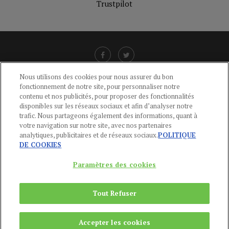
Trustpilot
Nous utilisons des cookies pour nous assurer du bon
fonctionnement de notre site, pour personnaliser notre
LIENS UTILES
contenu et nos publicités, pour proposer des fonctionnalités
disponibles sur les réseaux sociaux et afin d’analyser notre
CGU
-
POLITIQUE DE CONFIDENTIALITÉ
-
POLITIQUE DES COOKIES
-
trafic. Nous partageons également des informations, quant à
MENTIONS LÉGALES
-
AIDE
votre navigation sur notre site, avec nos partenaires
analytiques, publicitaires et de réseaux sociaux.
POLITIQUE
CONTACT
DE COOKIES
service-clients@publications-agora.fr
01 44 59 91 11
Paramètres des cookies
Du Lundi au Vendredi, 9h-13h et 14h-17h
136 Rue Saint-Denis 75002 PARIS
Tout Refuser
Copyright © 2024
Publications Agora
Accepter les cookies
REMONTER