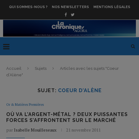
QUI SOMMES-NOUS ?
NOS NEWSLETTERS
MENTIONS LÉGALES
Accueil
Sujets
Articles avec les sujets "Coeur
d’Alène"
SUJET:
COEUR D’ALÈNE
Or & Matières Premières
OÙ VA L’ARGENT-MÉTAL ? DEUX PUISSANTES
FORCES S’AFFRONTENT SUR LE MARCHÉ
par
Isabelle Mouilleseaux
21 novembre 2011