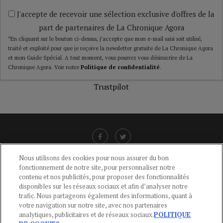
J'accepte de recevoir une sélection exclusive d'offres de la
part de partenaires de La Chronique Agora
*En cliquant sur le bouton ci-dessus, j’accepte que mon e-mail saisi soit utilisé,
traité et exploité pour que je reçoive la newsletter gratuite de La Chronique Agora
et mon Guide Spécial. A tout moment, vous pourrez vous désinscrire de La
Chronique Agora. Voir notre
Politique de confidentialité
.
Trustpilot
Nous utilisons des cookies pour nous assurer du bon
fonctionnement de notre site, pour personnaliser notre
LIENS UTILES
contenu et nos publicités, pour proposer des fonctionnalités
disponibles sur les réseaux sociaux et afin d’analyser notre
CGU
-
POLITIQUE DE CONFIDENTIALITÉ
-
POLITIQUE DES COOKIES
-
trafic. Nous partageons également des informations, quant à
MENTIONS LÉGALES
-
AIDE
votre navigation sur notre site, avec nos partenaires
analytiques, publicitaires et de réseaux sociaux.
POLITIQUE
CONTACT