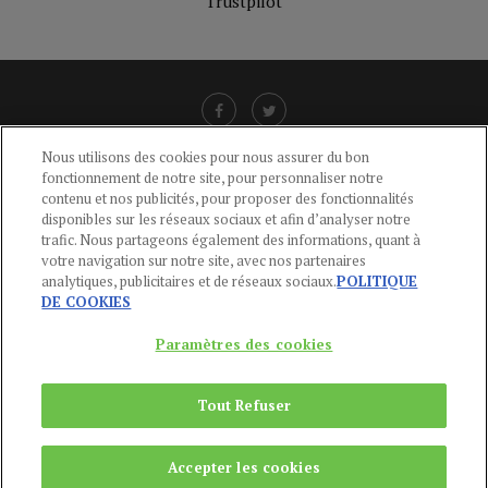
Trustpilot
Nous utilisons des cookies pour nous assurer du bon
fonctionnement de notre site, pour personnaliser notre
LIENS UTILES
contenu et nos publicités, pour proposer des fonctionnalités
disponibles sur les réseaux sociaux et afin d’analyser notre
CGU
-
POLITIQUE DE CONFIDENTIALITÉ
-
POLITIQUE DES COOKIES
-
trafic. Nous partageons également des informations, quant à
MENTIONS LÉGALES
-
AIDE
votre navigation sur notre site, avec nos partenaires
analytiques, publicitaires et de réseaux sociaux.
POLITIQUE
CONTACT
DE COOKIES
service-clients@publications-agora.fr
01 44 59 91 11
Paramètres des cookies
Du Lundi au Vendredi, 9h-13h et 14h-17h
136 Rue Saint-Denis 75002 PARIS
Tout Refuser
Copyright © 2024
Publications Agora
Accepter les cookies
REMONTER