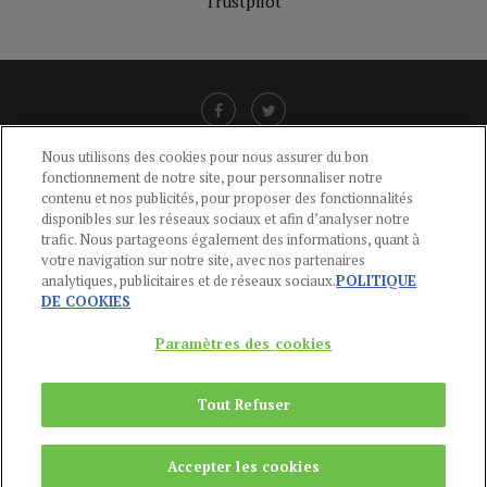
Trustpilot
Nous utilisons des cookies pour nous assurer du bon
fonctionnement de notre site, pour personnaliser notre
LIENS UTILES
contenu et nos publicités, pour proposer des fonctionnalités
disponibles sur les réseaux sociaux et afin d’analyser notre
CGU
-
POLITIQUE DE CONFIDENTIALITÉ
-
POLITIQUE DES COOKIES
-
trafic. Nous partageons également des informations, quant à
MENTIONS LÉGALES
-
AIDE
votre navigation sur notre site, avec nos partenaires
analytiques, publicitaires et de réseaux sociaux.
POLITIQUE
CONTACT
DE COOKIES
service-clients@publications-agora.fr
01 44 59 91 11
Paramètres des cookies
Du Lundi au Vendredi, 9h-13h et 14h-17h
136 Rue Saint-Denis 75002 PARIS
Tout Refuser
Copyright © 2024
Publications Agora
Accepter les cookies
REMONTER