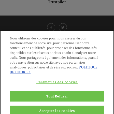
Trustpilot
Nous utilisons des cookies pour nous assurer du bon
fonctionnement de notre site, pour personnaliser notre
LIENS UTILES
contenu et nos publicités, pour proposer des fonctionnalités
disponibles sur les réseaux sociaux et afin d’analyser notre
CGU
-
POLITIQUE DE CONFIDENTIALITÉ
-
POLITIQUE DES COOKIES
-
trafic. Nous partageons également des informations, quant à
MENTIONS LÉGALES
-
AIDE
votre navigation sur notre site, avec nos partenaires
analytiques, publicitaires et de réseaux sociaux.
POLITIQUE
CONTACT
DE COOKIES
service-clients@publications-agora.fr
01 44 59 91 11
Paramètres des cookies
Du Lundi au Vendredi, 9h-13h et 14h-17h
136 Rue Saint-Denis 75002 PARIS
Tout Refuser
Copyright © 2024
Publications Agora
Accepter les cookies
REMONTER