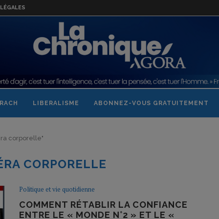
LÉGALES
RACH
LIBERALISME
ABONNEZ-VOUS GRATUITEMENT
éra corporelle"
ÉRA CORPORELLE
Politique et vie quotidienne
COMMENT RÉTABLIR LA CONFIANCE
ENTRE LE « MONDE N°2 » ET LE «