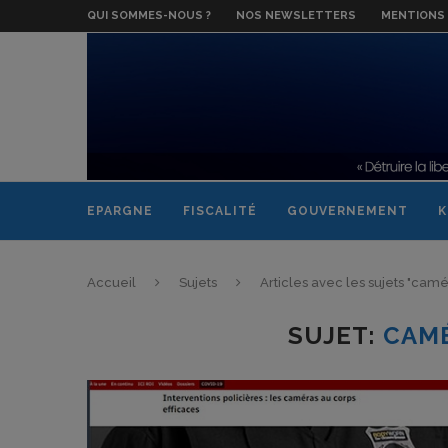
QUI SOMMES-NOUS ?
NOS NEWSLETTERS
MENTIONS 
EPARGNE
FISCALITÉ
GOUVERNEMENT
K
Accueil
Sujets
Articles avec les sujets "cam
SUJET:
CAM