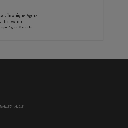
e La Chronique Agora
ive la newsletter
nique Agora. Voir notre
GALES
-
AIDE