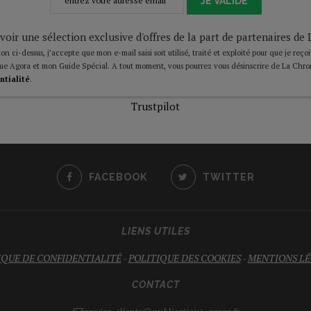
JE VALIDE
voir une sélection exclusive d'offres de la part de partenaires d
on ci-dessus, j’accepte que mon e-mail saisi soit utilisé, traité et exploité pour que je reço
ue Agora et mon Guide Spécial. A tout moment, vous pourrez vous désinscrire de La Chro
ntialité
.
Trustpilot
FACEBOOK
TWITTER
LIENS UTILES
IQUE DE CONFIDENTIALITÉ
-
POLITIQUE DES COOKIES
-
MENTIONS LÉ
CONTACT