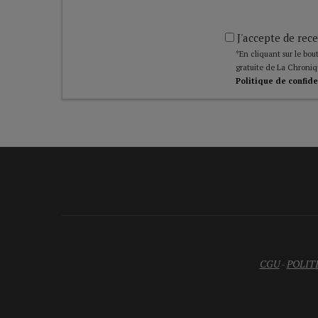
J'accepte de rece
*En cliquant sur le bout
gratuite de La Chroniq
Politique de confide
CGU
-
POLIT