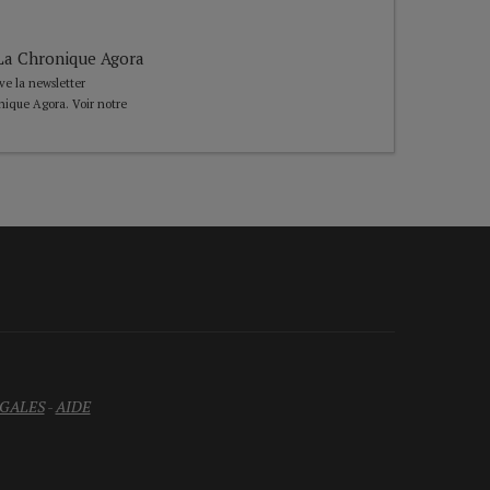
e La Chronique Agora
ive la newsletter
nique Agora. Voir notre
GALES
-
AIDE