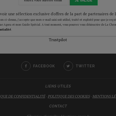
JE VALIDE
voir une sélection exclusive d'offres de la part de partenaires d
on ci-dessus, j’accepte que mon e-mail saisi soit utilisé, traité et exploité pour que je reço
ue Agora et mon Guide Spécial. A tout moment, vous pourrez vous désinscrire de La Chro
ntialité
.
Trustpilot
FACEBOOK
TWITTER
LIENS UTILES
IQUE DE CONFIDENTIALITÉ
-
POLITIQUE DES COOKIES
-
MENTIONS LÉ
CONTACT