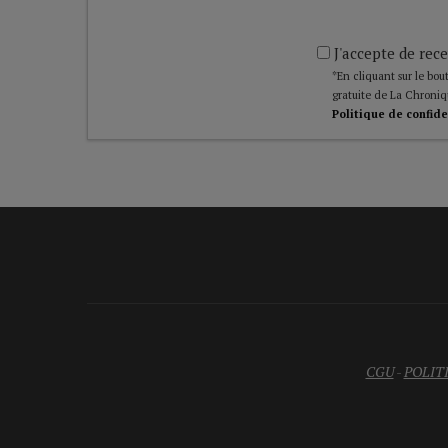
J'accepte de rece
*En cliquant sur le bout
gratuite de La Chroniq
Politique de confide
CGU
-
POLIT