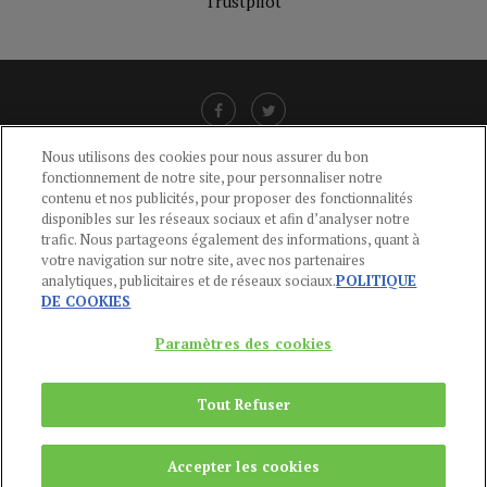
Trustpilot
Nous utilisons des cookies pour nous assurer du bon
fonctionnement de notre site, pour personnaliser notre
LIENS UTILES
contenu et nos publicités, pour proposer des fonctionnalités
disponibles sur les réseaux sociaux et afin d’analyser notre
CGU
-
POLITIQUE DE CONFIDENTIALITÉ
-
POLITIQUE DES COOKIES
-
trafic. Nous partageons également des informations, quant à
MENTIONS LÉGALES
-
AIDE
votre navigation sur notre site, avec nos partenaires
analytiques, publicitaires et de réseaux sociaux.
POLITIQUE
CONTACT
DE COOKIES
service-clients@publications-agora.fr
01 44 59 91 11
Paramètres des cookies
Du Lundi au Vendredi, 9h-13h et 14h-17h
136 Rue Saint-Denis 75002 PARIS
Tout Refuser
Copyright © 2024
Publications Agora
Accepter les cookies
REMONTER