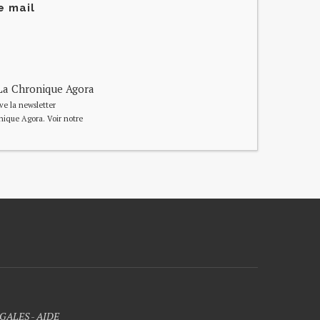
e mail
e La Chronique Agora
ive la newsletter
nique Agora. Voir notre
GALES
-
AIDE