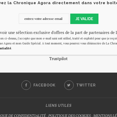
ez la Chronique Agora directement dans votre boît
JE VALIDE
voir une sélection exclusive d'offres de la part de partenaires d
on ci-dessus, j’accepte que mon e-mail saisi soit utilisé, traité et exploité pour que je reço
ue Agora et mon Guide Spécial. A tout moment, vous pourrez vous désinscrire de La Chro
ntialité
.
Trustpilot
FACEBOOK
TWITTER
LIENS UTILES
IQUE DE CONFIDENTIALITÉ
-
POLITIQUE DES COOKIES
-
MENTIONS LÉ