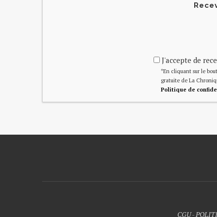
Recev
J'accepte de rece
*En cliquant sur le bout
gratuite de La Chroniq
Politique de confide
CGU
-
POLIT