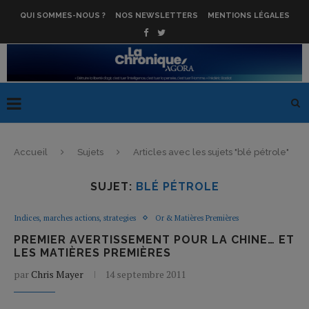
QUI SOMMES-NOUS ?
NOS NEWSLETTERS
MENTIONS LÉGALES
Accueil
Sujets
Articles avec les sujets "blé pétrole"
SUJET:
BLÉ PÉTROLE
Indices, marches actions, strategies
Or & Matières Premières
PREMIER AVERTISSEMENT POUR LA CHINE… ET
LES MATIÈRES PREMIÈRES
par
Chris Mayer
14 septembre 2011