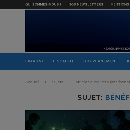
QUI SOMMES-NOUS ?
NOS NEWSLETTERS
MENTIONS 
EPARGNE
FISCALITÉ
GOUVERNEMENT
K
Accueil
Sujets
Articles avec les sujets "béné
SUJET:
BÉNÉF