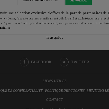
JE VALIDE
voir une sélection exclusive d'offres de la part de partenaires d
on ci-dessus, j’accepte que mon e-mail saisi soit utilisé, traité et exploité pour que je reço
ue Agora et mon Guide Spécial. A tout moment, vous pourrez vous désinscrire de La Chro
ntialité
.
Trustpilot
FACEBOOK
TWITTER
LIENS UTILES
IQUE DE CONFIDENTIALITÉ
-
POLITIQUE DES COOKIES
-
MENTIONS LÉ
CONTACT