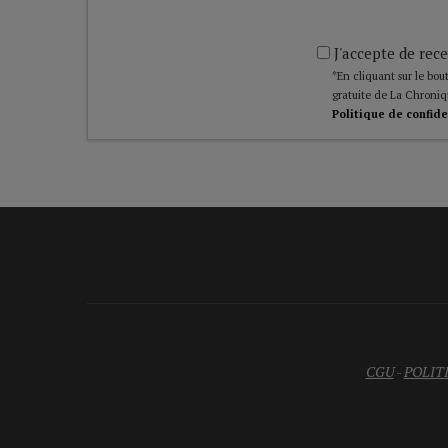
J'accepte de rece
*En cliquant sur le bout
gratuite de La Chroniq
Politique de confide
CGU
-
POLIT