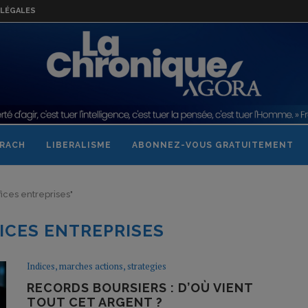
LÉGALES
RACH
LIBERALISME
ABONNEZ-VOUS GRATUITEMENT
fices entreprises"
ICES ENTREPRISES
Indices, marches actions, strategies
RECORDS BOURSIERS : D’OÙ VIENT
TOUT CET ARGENT ?