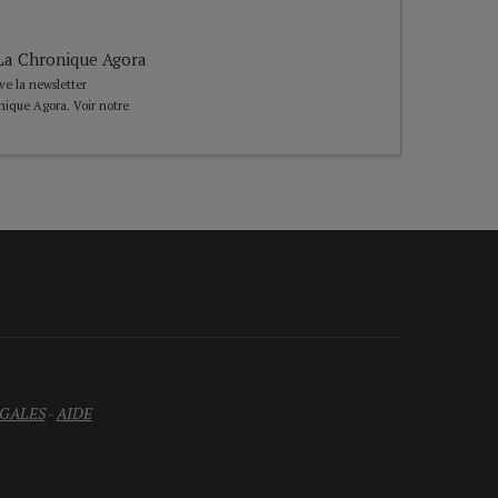
e La Chronique Agora
ive la newsletter
nique Agora. Voir notre
GALES
-
AIDE