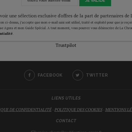
JE VALIDE
voir une sélection exclusive d'offres de la part de partenaires d
on ci-dessus, j’accepte que mon e-mail saisi soit utilisé, traité et exploité pour que je reço
ue Agora et mon Guide Spécial. A tout moment, vous pourrez vous désinscrire de La Chro
ntialité
.
Trustpilot
FACEBOOK
TWITTER
LIENS UTILES
IQUE DE CONFIDENTIALITÉ
-
POLITIQUE DES COOKIES
-
MENTIONS LÉ
CONTACT