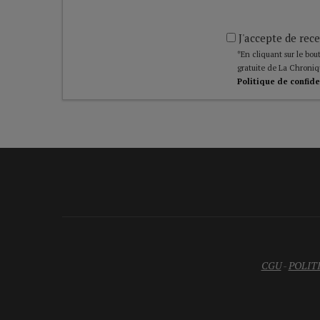
J'accepte de rece
*En cliquant sur le bout
gratuite de La Chroniq
Politique de confide
CGU
-
POLIT