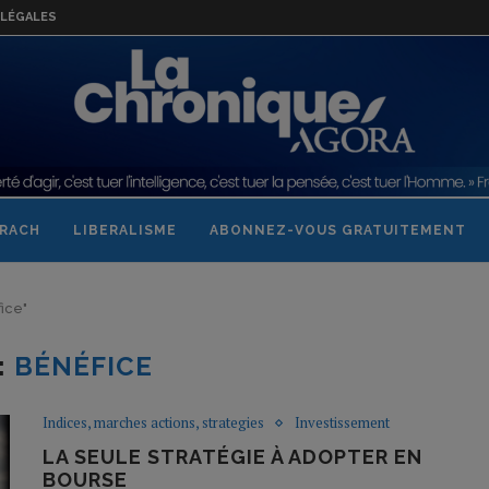
LÉGALES
RACH
LIBERALISME
ABONNEZ-VOUS GRATUITEMENT
fice"
:
BÉNÉFICE
Indices, marches actions, strategies
Investissement
LA SEULE STRATÉGIE À ADOPTER EN
BOURSE