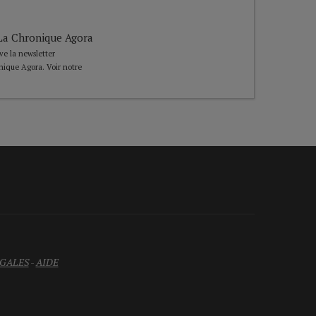
e La Chronique Agora
ive la newsletter
nique Agora. Voir notre
GALES
-
AIDE