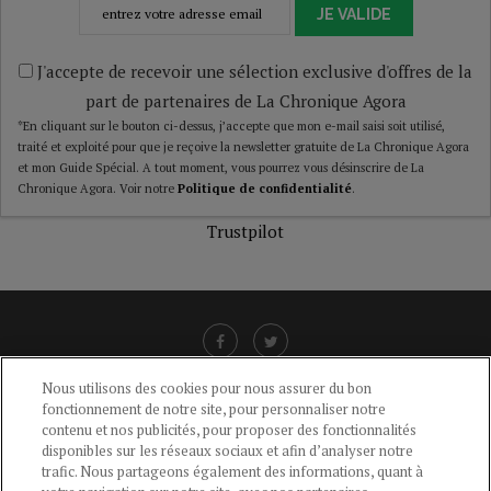
JE VALIDE
J'accepte de recevoir une sélection exclusive d'offres de la
part de partenaires de La Chronique Agora
*En cliquant sur le bouton ci-dessus, j’accepte que mon e-mail saisi soit utilisé,
traité et exploité pour que je reçoive la newsletter gratuite de La Chronique Agora
et mon Guide Spécial. A tout moment, vous pourrez vous désinscrire de La
Chronique Agora. Voir notre
Politique de confidentialité
.
Trustpilot
Nous utilisons des cookies pour nous assurer du bon
fonctionnement de notre site, pour personnaliser notre
LIENS UTILES
contenu et nos publicités, pour proposer des fonctionnalités
disponibles sur les réseaux sociaux et afin d’analyser notre
CGU
-
POLITIQUE DE CONFIDENTIALITÉ
-
POLITIQUE DES COOKIES
-
trafic. Nous partageons également des informations, quant à
MENTIONS LÉGALES
-
AIDE