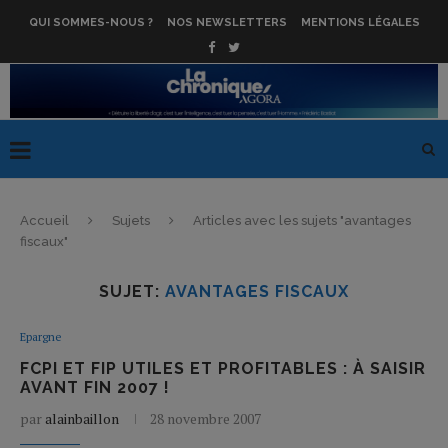
QUI SOMMES-NOUS ?
NOS NEWSLETTERS
MENTIONS LÉGALES
Accueil
Sujets
Articles avec les sujets "avantages
fiscaux"
SUJET:
AVANTAGES FISCAUX
Epargne
FCPI ET FIP UTILES ET PROFITABLES : À SAISIR
AVANT FIN 2007 !
par
alainbaillon
28 novembre 2007