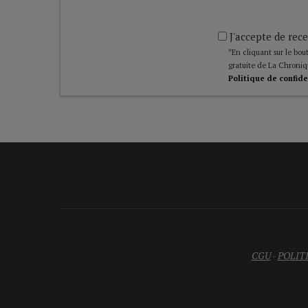
J'accepte de rece
*En cliquant sur le bout
gratuite de La Chroniq
Politique de confide
CGU
-
POLIT