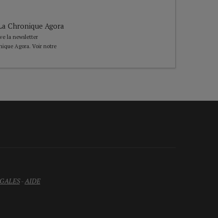
e La Chronique Agora
ive la newsletter
nique Agora. Voir notre
GALES
-
AIDE