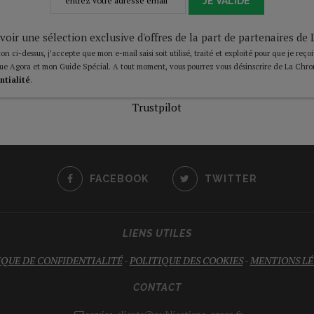
JE VALIDE
voir une sélection exclusive d'offres de la part de partenaires d
on ci-dessus, j’accepte que mon e-mail saisi soit utilisé, traité et exploité pour que je reço
ue Agora et mon Guide Spécial. A tout moment, vous pourrez vous désinscrire de La Chro
ntialité
.
Trustpilot
FACEBOOK
TWITTER
LIENS UTILES
IQUE DE CONFIDENTIALITÉ
-
POLITIQUE DES COOKIES
-
MENTIONS LÉ
CONTACT