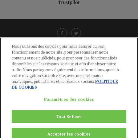
Trustpilot
Nous utilisons des cookies pour nous assurer du bon
fonctionnement de notre site, pour personnaliser notre
LIENS UTILES
contenu et nos publicités, pour proposer des fonctionnalités
disponibles sur les réseaux sociaux et afin d’analyser notre
CGU
-
POLITIQUE DE CONFIDENTIALITÉ
-
POLITIQUE DES COOKIES
-
trafic. Nous partageons également des informations, quant à
MENTIONS LÉGALES
-
AIDE
votre navigation sur notre site, avec nos partenaires
analytiques, publicitaires et de réseaux sociaux.
POLITIQUE
CONTACT
DE COOKIES
service-clients@publications-agora.fr
01 44 59 91 11
Paramètres des cookies
Du Lundi au Vendredi, 9h-13h et 14h-17h
136 Rue Saint-Denis 75002 PARIS
Tout Refuser
Copyright © 2024
Publications Agora
Accepter les cookies
REMONTER