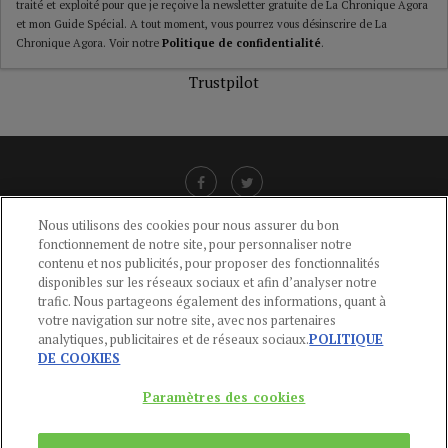
traité et exploité pour que je reçoive la newsletter gratuite de La Chronique Agora
et mon Guide Spécial. A tout moment, vous pourrez vous désinscrire de La
Chronique Agora. Voir notre
Politique de confidentialité
.
Trustpilot
Nous utilisons des cookies pour nous assurer du bon
fonctionnement de notre site, pour personnaliser notre
LIENS UTILES
contenu et nos publicités, pour proposer des fonctionnalités
disponibles sur les réseaux sociaux et afin d’analyser notre
CGU
-
POLITIQUE DE CONFIDENTIALITÉ
-
POLITIQUE DES COOKIES
-
trafic. Nous partageons également des informations, quant à
MENTIONS LÉGALES
-
AIDE
votre navigation sur notre site, avec nos partenaires
analytiques, publicitaires et de réseaux sociaux.
POLITIQUE
CONTACT
DE COOKIES
service-clients@publications-agora.fr
01 44 59 91 11
Paramètres des cookies
Du Lundi au Vendredi, 9h-13h et 14h-17h
136 Rue Saint-Denis 75002 PARIS