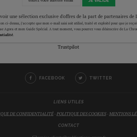
JE VALIDE
voir une sélection exclusive d'offres de la part de partenaires d
on ci-dessus, j’accepte que mon e-mail saisi soit utilisé, traité et exploité pour que je reço
ue Agora et mon Guide Spécial. A tout moment, vous pourrez vous désinscrire de La Chro
ntialité
.
Trustpilot
FACEBOOK
TWITTER
LIENS UTILES
IQUE DE CONFIDENTIALITÉ
-
POLITIQUE DES COOKIES
-
MENTIONS LÉ
CONTACT