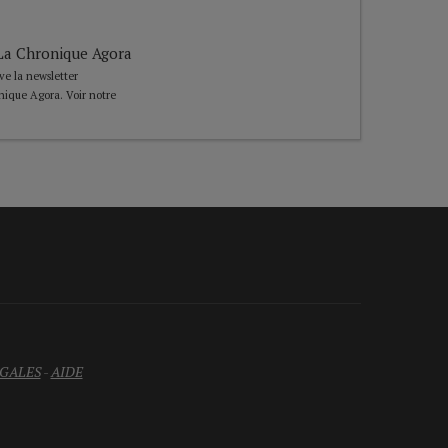
e La Chronique Agora
ive la newsletter
nique Agora. Voir notre
GALES
-
AIDE