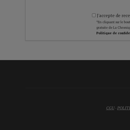
J'accepte de rece
*En cliquant sur le bout
gratuite de La Chroniq
Politique de confide
CGU
-
POLIT