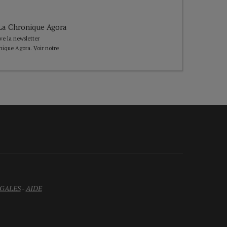
e La Chronique Agora
ive la newsletter
nique Agora. Voir notre
GALES
-
AIDE