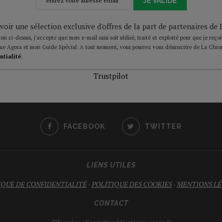
JE VALIDE
voir une sélection exclusive d'offres de la part de partenaires d
on ci-dessus, j’accepte que mon e-mail saisi soit utilisé, traité et exploité pour que je reço
ue Agora et mon Guide Spécial. A tout moment, vous pourrez vous désinscrire de La Chro
ntialité
.
Trustpilot
FACEBOOK
TWITTER
LIENS UTILES
IQUE DE CONFIDENTIALITÉ
-
POLITIQUE DES COOKIES
-
MENTIONS LÉ
CONTACT