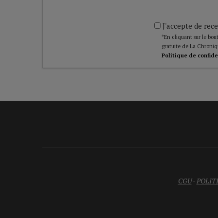
J'accepte de rece
*En cliquant sur le bout
gratuite de La Chroniq
Politique de confide
CGU
-
POLIT