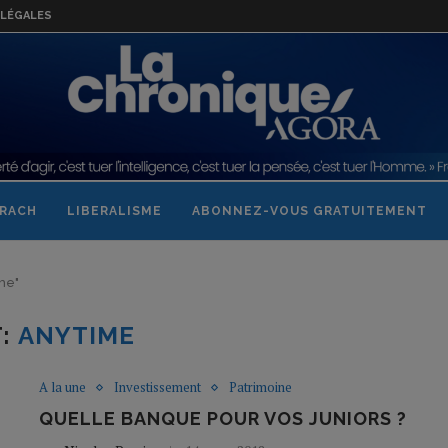
LÉGALES
RACH
LIBERALISME
ABONNEZ-VOUS GRATUITEMENT
ime"
T:
ANYTIME
A la une
Investissement
Patrimoine
QUELLE BANQUE POUR VOS JUNIORS ?