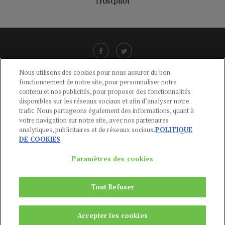
Trustpilot
Nous utilisons des cookies pour nous assurer du bon
fonctionnement de notre site, pour personnaliser notre
LIENS UTILES
contenu et nos publicités, pour proposer des fonctionnalités
disponibles sur les réseaux sociaux et afin d’analyser notre
CGU
-
POLITIQUE DE CONFIDENTIALITÉ
-
POLITIQUE DES COOKIES
-
trafic. Nous partageons également des informations, quant à
MENTIONS LÉGALES
-
AIDE
votre navigation sur notre site, avec nos partenaires
analytiques, publicitaires et de réseaux sociaux.
POLITIQUE
CONTACT
DE COOKIES
service-clients@publications-agora.fr
01 44 59 91 11
Paramètres des cookies
Du Lundi au Vendredi, 9h-13h et 14h-17h
136 Rue Saint-Denis 75002 PARIS
Tout Refuser
Copyright © 2024
Publications Agora
Accepter les cookies
REMONTER