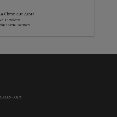
e La Chronique Agora
ive la newsletter
nique Agora. Voir notre
GALES
-
AIDE