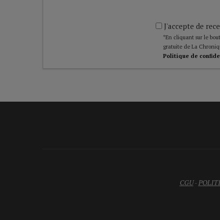
J'accepte de rece
*En cliquant sur le bout
gratuite de La Chroniq
Politique de confide
CGU
-
POLIT