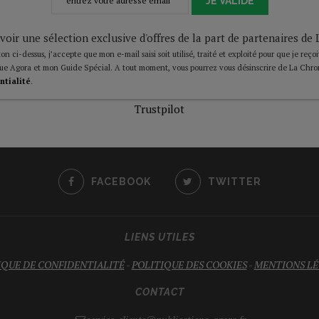
JE VALIDE
voir une sélection exclusive d'offres de la part de partenaires d
on ci-dessus, j’accepte que mon e-mail saisi soit utilisé, traité et exploité pour que je reço
ue Agora et mon Guide Spécial. A tout moment, vous pourrez vous désinscrire de La Chro
ntialité
.
Trustpilot
FACEBOOK
TWITTER
LIENS UTILES
IQUE DE CONFIDENTIALITÉ
-
POLITIQUE DES COOKIES
-
MENTIONS LÉ
CONTACT