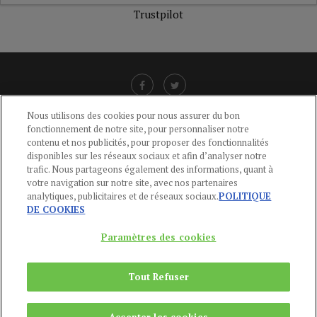
Trustpilot
Nous utilisons des cookies pour nous assurer du bon
fonctionnement de notre site, pour personnaliser notre
LIENS UTILES
contenu et nos publicités, pour proposer des fonctionnalités
disponibles sur les réseaux sociaux et afin d’analyser notre
CGU
-
POLITIQUE DE CONFIDENTIALITÉ
-
POLITIQUE DES COOKIES
-
trafic. Nous partageons également des informations, quant à
MENTIONS LÉGALES
-
AIDE
votre navigation sur notre site, avec nos partenaires
analytiques, publicitaires et de réseaux sociaux.
POLITIQUE
CONTACT
DE COOKIES
service-clients@publications-agora.fr
01 44 59 91 11
Paramètres des cookies
Du Lundi au Vendredi, 9h-13h et 14h-17h
136 Rue Saint-Denis 75002 PARIS
Tout Refuser
Copyright © 2024
Publications Agora