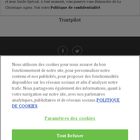
et mon Guide Spécial. A tout moment, vous pourrez vous désinscrire de La
Chronique Agora. Voir notre
Politique de confidentialité
.
Trustpilot
Nous utilisons des cookies pour nous assurer du bon
fonctionnement de notre site, pour personnaliser notre
LIENS UTILES
contenu et nos publicités, pour proposer des fonctionnalités
disponibles sur les réseaux sociaux et afin d’analyser notre
CGU
-
POLITIQUE DE CONFIDENTIALITÉ
-
POLITIQUE DES COOKIES
-
trafic. Nous partageons également des informations, quant à
MENTIONS LÉGALES
-
AIDE
votre navigation sur notre site, avec nos partenaires
analytiques, publicitaires et de réseaux sociaux.
POLITIQUE
CONTACT
DE COOKIES
service-clients@publications-agora.fr
01 44 59 91 11
Paramètres des cookies
Du Lundi au Vendredi, 9h-13h et 14h-17h
136 Rue Saint-Denis 75002 PARIS
Tout Refuser