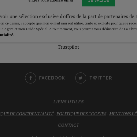
JE VALIDE
voir une sélection exclusive d'offres de la part de partenaires d
on ci-dessus, j’accepte que mon e-mail saisi soit utilisé, traité et exploité pour que je reço
ue Agora et mon Guide Spécial. A tout moment, vous pourrez vous désinscrire de La Chro
ntialité
.
Trustpilot
FACEBOOK
TWITTER
LIENS UTILES
IQUE DE CONFIDENTIALITÉ
-
POLITIQUE DES COOKIES
-
MENTIONS LÉ
CONTACT