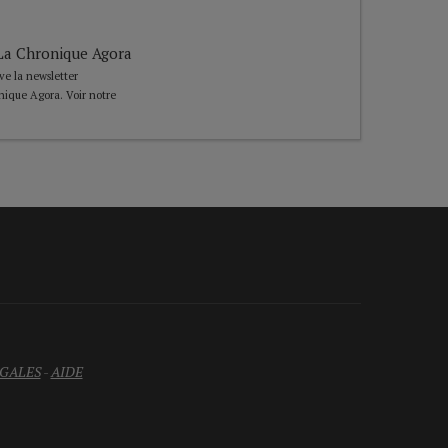
e La Chronique Agora
ive la newsletter
nique Agora. Voir notre
GALES
-
AIDE