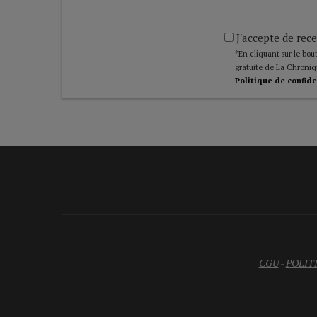
J'accepte de rece
*En cliquant sur le bout
gratuite de La Chroniq
Politique de confide
CGU
-
POLIT