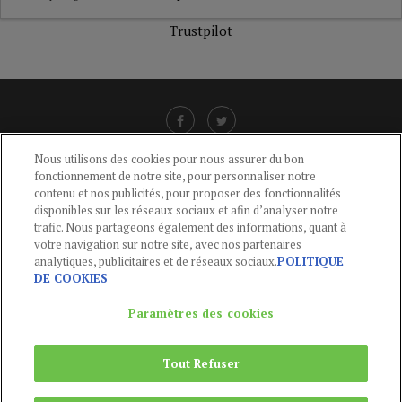
Trustpilot
Nous utilisons des cookies pour nous assurer du bon
fonctionnement de notre site, pour personnaliser notre
LIENS UTILES
contenu et nos publicités, pour proposer des fonctionnalités
disponibles sur les réseaux sociaux et afin d’analyser notre
CGU
-
POLITIQUE DE CONFIDENTIALITÉ
-
POLITIQUE DES COOKIES
-
trafic. Nous partageons également des informations, quant à
MENTIONS LÉGALES
-
AIDE
votre navigation sur notre site, avec nos partenaires
analytiques, publicitaires et de réseaux sociaux.
POLITIQUE
CONTACT
DE COOKIES
service-clients@publications-agora.fr
01 44 59 91 11
Paramètres des cookies
Du Lundi au Vendredi, 9h-13h et 14h-17h
136 Rue Saint-Denis 75002 PARIS
Tout Refuser
Copyright © 2024
Publications Agora