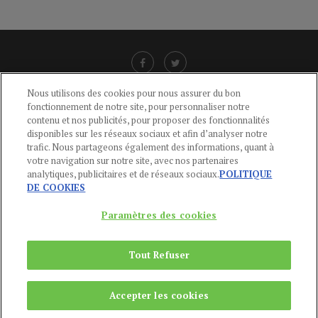
Nous utilisons des cookies pour nous assurer du bon
fonctionnement de notre site, pour personnaliser notre
LIENS UTILES
contenu et nos publicités, pour proposer des fonctionnalités
disponibles sur les réseaux sociaux et afin d’analyser notre
CGU
-
POLITIQUE DE CONFIDENTIALITÉ
-
POLITIQUE DES COOKIES
-
trafic. Nous partageons également des informations, quant à
MENTIONS LÉGALES
-
AIDE
votre navigation sur notre site, avec nos partenaires
analytiques, publicitaires et de réseaux sociaux.
POLITIQUE
CONTACT
DE COOKIES
service-clients@publications-agora.fr
01 44 59 91 11
Paramètres des cookies
Du Lundi au Vendredi, 9h-13h et 14h-17h
136 Rue Saint-Denis 75002 PARIS
Tout Refuser
Copyright © 2024
Publications Agora
Accepter les cookies
REMONTER