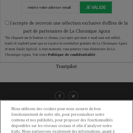
JE VALIDE
J'accepte de recevoir une sélection exclusive d'offres de la
part de partenaires de La Chronique Agora
*En cliquant sur le bouton ci-dessus, j’accepte que mon e-mail saisi soit utilisé,
traité et exploité pour que je reçoive la newsletter gratuite de La Chronique Agora
et mon Guide Spécial. A tout moment, vous pourrez vous désinscrire de La
Chronique Agora. Voir notre
Politique de confidentialité
.
Trustpilot
Nous utilisons des cookies pour nous assurer du bon
fonctionnement de notre site, pour personnaliser notre
LIENS UTILES
contenu et nos publicités, pour proposer des fonctionnalités
disponibles sur les réseaux sociaux et afin d’analyser notre
CGU
-
POLITIQUE DE CONFIDENTIALITÉ
-
POLITIQUE DES COOKIES
-
trafic. Nous partageons également des informations, quant à
MENTIONS LÉGALES
-
AIDE